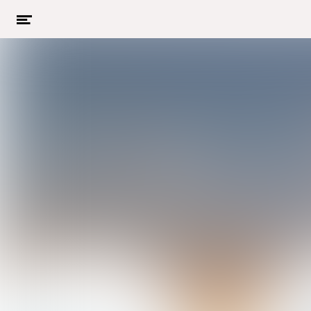
Menu
openen
Naar hoofdcontent