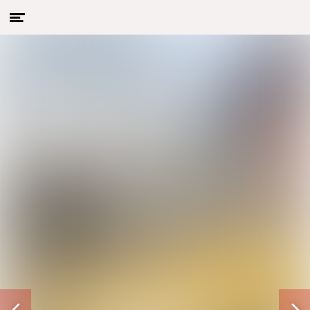
Menu
Naar hoofdcontent
openen