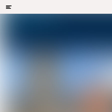
Menu
openen
Naar hoofdcontent