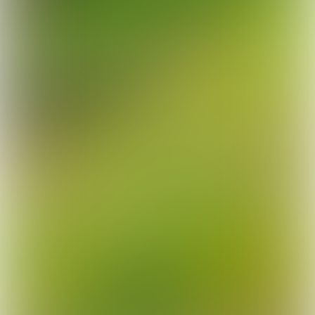
Een beter milieu begint bij jezelf. En
als sportvisser ga je natuurlijk voor
een schoon watermilieu. Lood hoort
daar niet in thuis, want dit metaal is
vervuilend en ongezond voor mens en
dier. Sportvisserij Nederland zet
daarom in op het gebruik van
milieuvriendelijke alternatieven om tot
een loodvrije hengelsport te komen.
Ga naar www.sportvisserijloodvrij.nl
voor meer informatie en een overzicht
van loodalternatieven.