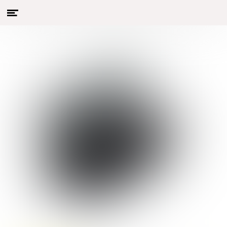
Menu
Naar hoofdcontent
openen