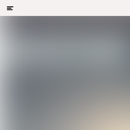
Menu
openen
Naar hoofdcontent