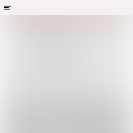
Menu
Naar hoofdcontent
openen