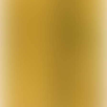
Op de bijeenkomst in
Ridderkerk-Rijsoord was er ook
ruimte voor het verhaal van
hengelsportverenigingen die al
met tegenwind te maken
kregen. Zo gaven Fons Jonkers
(KEHV de Ruischvoorn, Tilburg)
en Roel de Beer (HSV
Baroniesche Hengelaars,
Breda) voorbeelden van hoe zij
met hun vereniging een
positief en krachtig
weerwoord boden op politieke