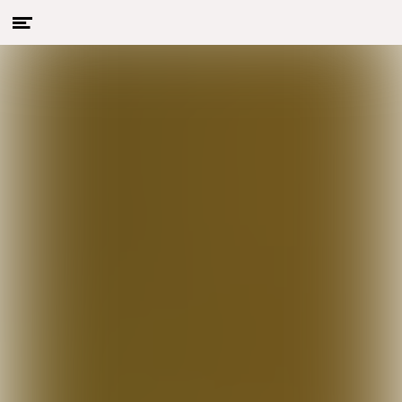
Menu
Naar hoofdcontent
openen