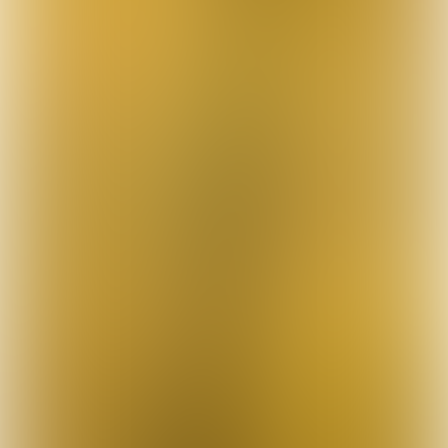
weerstand tegen de
sportvisserij.