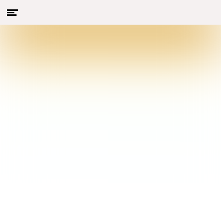
Menu
Naar hoofdcontent
openen