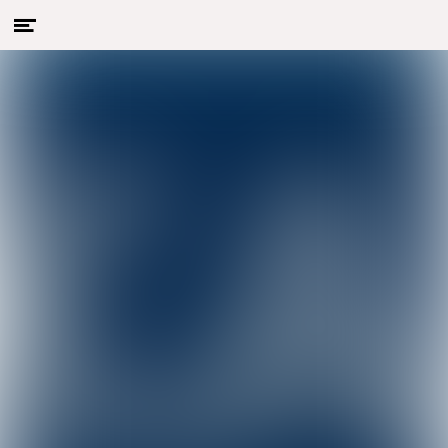
Menu
Naar hoofdcontent
openen