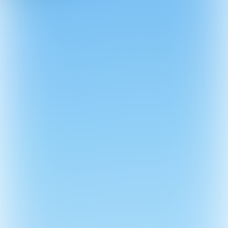
TEKST: REDACTIE > BEELD:
SHUTTERSTOCK, JANNIE
BOSMAN