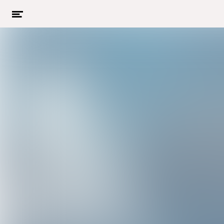
Menu
openen
Naar hoofdcontent