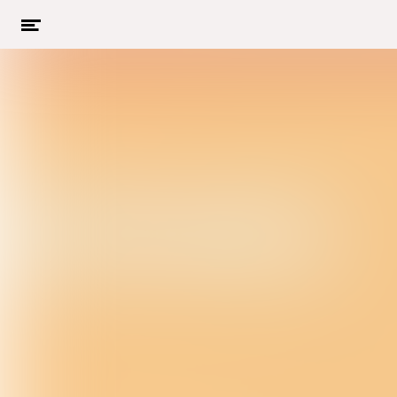
Menu
openen
Naar hoofdcontent