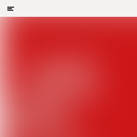
Menu
openen
Naar hoofdcontent