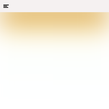
Menu
Naar hoofdcontent
openen