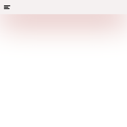
Menu
Naar hoofdcontent
openen
Hier vind je de volledige inhoud
van dit magazine en heb je
toegang tot vorige edities
HOOFDARTIKELEN