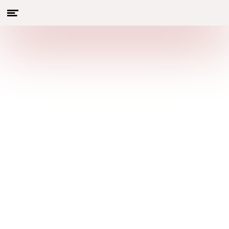
Menu
Naar hoofdcontent
openen
Hier vind je de volledige inhoud
van dit magazine en heb je
toegang tot vorige edities
HOOFDARTIKELEN