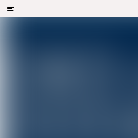
Menu
openen
Naar hoofdcontent