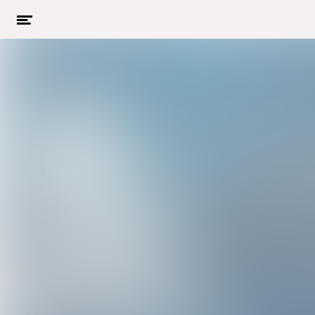
Menu
openen
Naar hoofdcontent