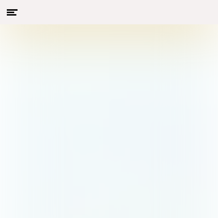
Menu
Naar hoofdcontent
openen
Met de VISpas en de VISplanner heb je een
geweldig arsenaal aan viswater tot je
beschikking. Maandelijks lichten we in deze
rubriek één bijzonder viswater nader toe. Deze
maand is dat het
Merwedekanaal
in de
provincies Utrecht en Zuid-Holland. Kijk in de
gratis VISplanner app of op
visplanner.nl
om
te zien waar je precies met de VISpas terecht
kunt.