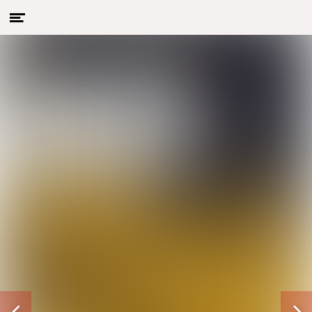
Menu
Naar hoofdcontent
openen