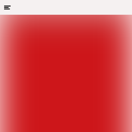
Menu
Naar hoofdcontent
openen