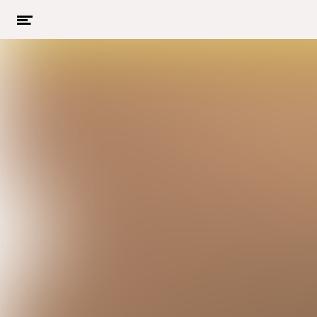
Menu
openen
Naar hoofdcontent