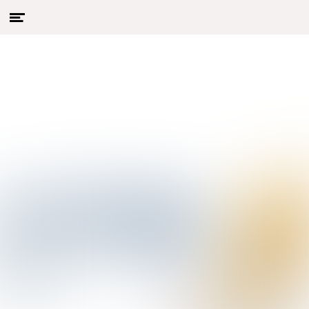
Menu
Naar hoofdcontent
openen