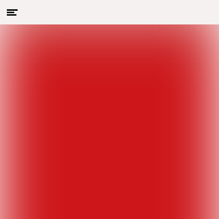
Menu
Naar hoofdcontent
openen