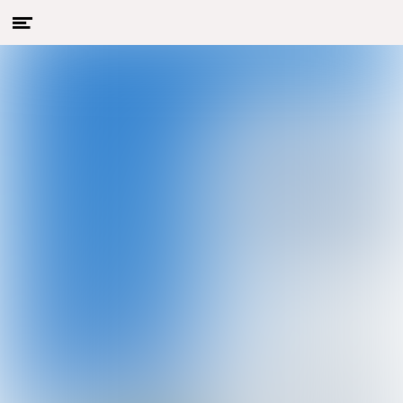
Menu
Naar hoofdcontent
openen