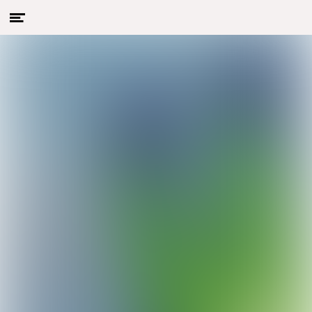
Menu
Naar hoofdcontent
openen